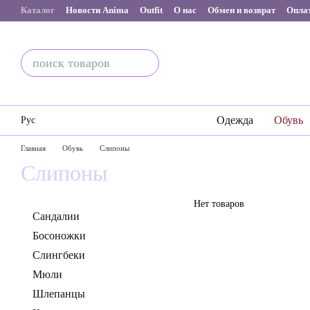
Перейти к основному контенту
Каталог
Новости Anima
Outfit
О нас
Обмен и возврат
Оплат
Одежда
Обувь
Рус
Главная
Обувь
Слипоны
Слипоны
Нет товаров
Сандалии
Босоножки
Слингбеки
Мюли
Шлепанцы