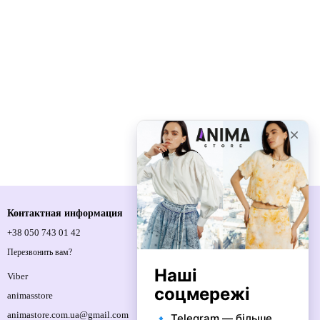
Контактная информация
+38 050 743 01 42
Спортивна площа, 1, м.Київ, 01021,
Україна
Перезвонить вам?
Карта проезда
Viber
animasstore
animastore.com.ua@gmail.com