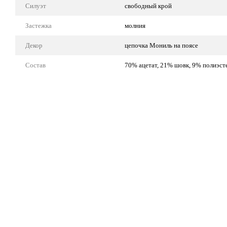
Силуэт
свободный крой
Застежка
молния
Декор
цепочка Мониль на поясе
Состав
70% ацетат, 21% шовк, 9% полиэст