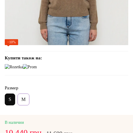
−10%
Купити також на:
Размер
S
M
В наличии
10 440 грн