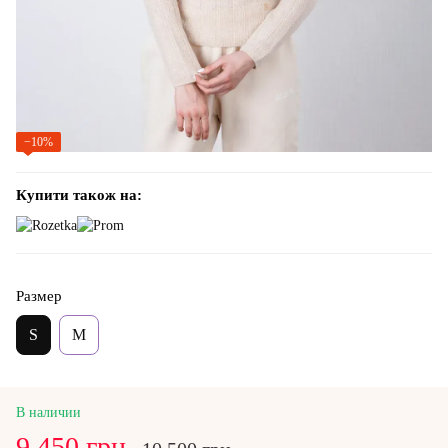
−10%
Купити також на:
Размер
S
M
В наличии
9 450 грн