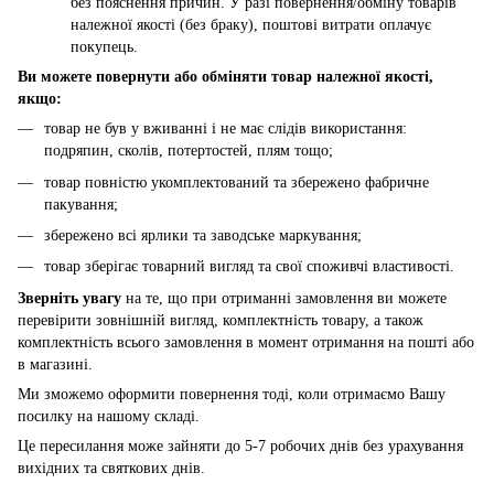
без пояснення причин. У разі повернення/обміну товарів
належної якості (без браку), поштові витрати оплачує
покупець.
Ви можете повернути або обміняти товар належної якості,
якщо:
товар не був у вживанні і не має слідів використання:
подряпин, сколів, потертостей, плям тощо;
товар повністю укомплектований та збережено фабричне
пакування;
збережено всі ярлики та заводське маркування;
товар зберігає товарний вигляд та свої споживчі властивості.
Зверніть увагу
на те, що при отриманні замовлення ви можете
перевірити зовнішній вигляд, комплектність товару, а також
комплектність всього замовлення в момент отримання на пошті або
в магазині.
Ми зможемо оформити повернення тоді, коли отримаємо Вашу
посилку на нашому складі.
Це пересилання може зайняти до 5-7 робочих днів без урахування
вихідних та святкових днів.