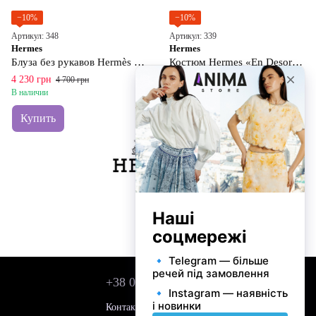
−10%
−10%
Артикул: 348
Артикул: 339
Hermes
Hermes
Блуза без рукавов Hermès White Astrologie Bandana
Костюм Hermes «En Desordre Finesse»
4 230 грн
14 220 грн
4 700 грн
15 800 грн
В наличии
В наличии
Купить
Купить
+38 050 743 01 42
Контактная информация