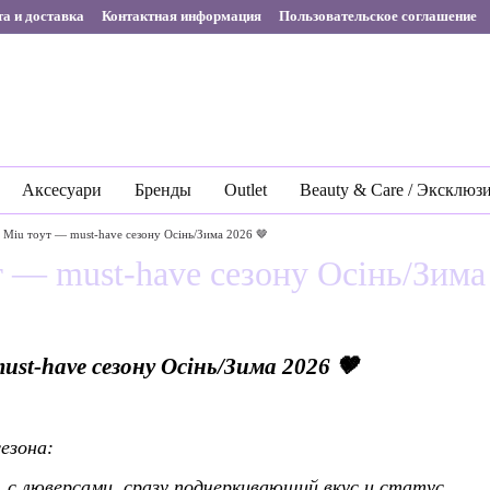
а и доставка
Контактная информация
Пользовательское соглашение
Аксесуари
Бренды
Outlet
Beauty & Care / Эксклюз
 Miu тоут — must-have сезону Осінь/Зима 2026 🤎
 — must-have сезону Осінь/Зима
st-have сезону Осінь/Зима 2026 🤎
езона:
 с люверсами, сразу подчеркивающий вкус и статус.