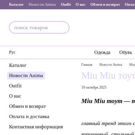
Перейти к основному контенту
Каталог
Новости Anima
Outfit
О нас
Обмен и возврат
Оплат
Одежда
Обувь
Рус
Каталог
Главная
Новости Anima
Miu
Miu Miu тоут
Новости Anima
Outfit
19 октября 2025
О нас
Miu Miu тоут — mu
Обмен и возврат
Оплата и доставка
главный тренд этого с
Контактная информация
коричневый, стильный,