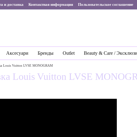
а и доставка
Контактная информация
Пользовательское соглашение
Аксесуари
Бренды
Outlet
Beauty & Care / Эксклюз
вка Louis Vuitton LVSE MONOGRAM
овка Louis Vuitton LVSE MONO