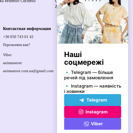
ка Brunello Cucinelli
Outfit Платье миди Crush Twist Front
Zimmermann
Контактная информация
+38 050 743 01 42
Спортивна площа, 1, м.Київ, 01021,
Україна
Перезвонить вам?
Карта проезда
Viber
animasstore
animastore.com.ua@gmail.com