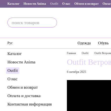
Перейти к основному контенту
Каталог
Новости Anima
Outfit
О нас
Обмен и возврат
Оплат
Одежда
Обувь
Рус
Каталог
Главная
Outfit
Outfit Ветро
Outfit Ветр
Новости Anima
Outfit
6 октября 2025
О нас
Обмен и возврат
Оплата и доставка
Контактная информация