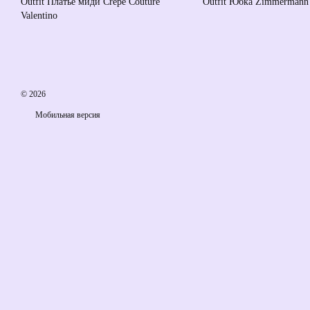
Outfit Платье миди Crepe Couture
Outfit Юбка Zimmermann
Valentino
© 2026
Мобильная версия