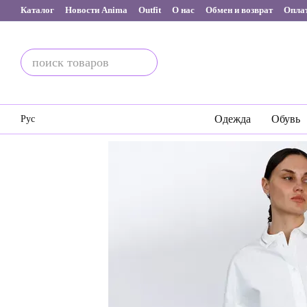
Перейти к основному контенту
Каталог
Новости Anima
Outfit
О нас
Обмен и возврат
Оплат
Одежда
Обувь
Рус