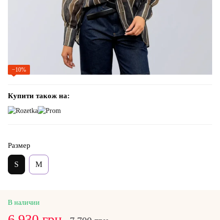
−10%
Купити також на:
Размер
S
M
В наличии
6 930 грн