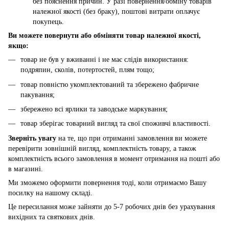
без пояснення причин. У разі повернення/обміну товарів
належної якості (без браку), поштові витрати оплачує
покупець.
Ви можете повернути або обміняти товар належної якості,
якщо:
товар не був у вживанні і не має слідів використання:
подряпин, сколів, потертостей, плям тощо;
товар повністю укомплектований та збережено фабричне
пакування;
збережено всі ярлики та заводське маркування;
товар зберігає товарний вигляд та свої споживчі властивості.
Зверніть увагу
на те, що при отриманні замовлення ви можете
перевірити зовнішній вигляд, комплектність товару, а також
комплектність всього замовлення в момент отримання на пошті або
в магазині.
Ми зможемо оформити повернення тоді, коли отримаємо Вашу
посилку на нашому складі.
Це пересилання може зайняти до 5-7 робочих днів без урахування
вихідних та святкових днів.