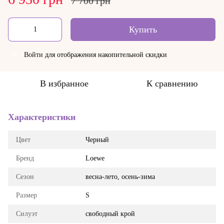
7 700 грн
Купить
Войти
для отображения накопительной скидки
%
В избранное
К сравнению
Характеристики
Цвет
Черный
Бренд
Loewe
Сезон
весна-лето, осень-зима
Размер
S
Силуэт
свободный крой