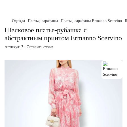
Одежда
Платья, сарафаны
Платья, сарафаны Ermanno Scervino
Ш
Шелковое платье-рубашка с
абстрактным принтом Ermanno Scervino
Артикул:
3
Оставить отзыв