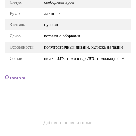
Силуэт
свободный крой
Рукав
длинный
Застежка
пуговицы
Декор
вставки с оборками
Особенности
полупрозрачный дизайн, кулиска на талии
Состав
шелк 100%, полиэстер 79%, полиамид 21%
Отзывы
Добавьте первый отзыв