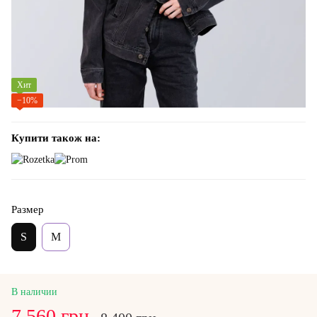
Хит
−10%
Купити також на:
Размер
S
M
В наличии
7 560 грн