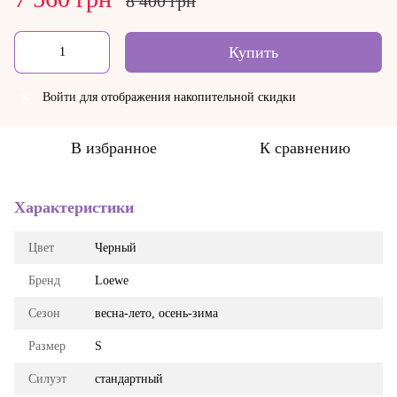
8 400 грн
Купить
Войти
для отображения накопительной скидки
%
В избранное
К сравнению
Характеристики
Цвет
Черный
Бренд
Loewe
Сезон
весна-лето, осень-зима
Размер
S
Силуэт
стандартный